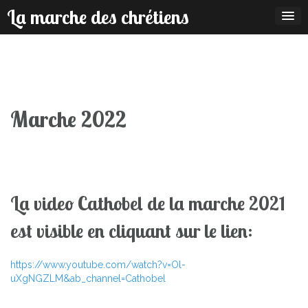
Skip
La marche des chrétiens
to
content
Marche 2022
La video Cathobel de la marche 2021
est visible en cliquant sur le lien:
https://www.youtube.com/watch?v=Ol-
uXgNGZLM&ab_channel=Cathobel