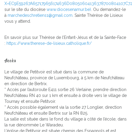
X=EC9E59267A657179656174636D08050604136378700804107C7
sur le site du diocèse
www.diocesenamur.be)
. Ou demandez-le
à
marchedeschretiens1@gmail.com
. Sainte Thérèse de Lisieux
vous y attend.
En savoir plus sur Thérèse de l’Enfant-Jésus et de la Sainte-Face
:
https://www.therese-de-lisieux.catholique.fr/
Accès
Le village de Petitvoir est situé dans la commune de
Neufchâteau, province de Luxembourg, à 5 km de Neufchâteau
en direction de Bertrix.
* Accès par l’autoroute E411 sortie 26 Verlaine, prendre direction
Neufchâteau RN 40 sur 1 km et ensuite à droite vers le village de
Tournay et ensuite Petitvoir.
* Accès possible également via la sortie 27 Longlier, direction
Neufchâteau et ensuite Bertrix sur la RN 825.
La salle est située dans le fond du village à côté de l’école, dans
la rue dénommée Le Waradeu.
L’église de Petitvoir est située chemin des Espagnols et est