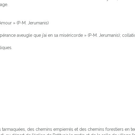
lage.
l’Amour » (P-M. Jerumanis)
spérance aveugle que j’ai en sa miséricorde » (P-M. Jerumanis); collatio
liques.
tarmaquées, des chemins empierrés et des chemins forestiers en terr