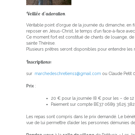
Veillée d’adoration
Véritable point d’orgue de la journée du dimanche, en fin
reposer en Jésus-Christ, le temps d’un face-à-face ave
Ce moment fort est constitué de chants de louange, de 
sainte Thérèse.
Plusieurs prêtres seront disponibles pour entendre les m
Inscriptions
:
sur
marchedeschretiens1@gmail.com
ou Claude Petit 0
Prix
:
20 € pour la journée (8 € pour les – de 12
Paiement sur compte BE37 0689 3625 3828 
Les repas sont compris dans le prix demandé. Le bénéfic
vue de lui permettre d’aider les personnes démunies de
Rendez-vous
à la
salle de village
de Petitvoir « Les J