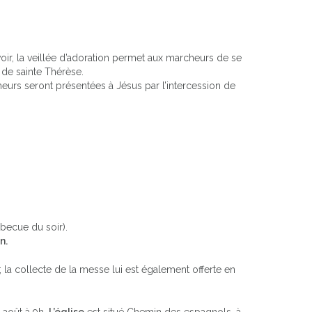
voir, la veillée d’adoration permet aux marcheurs de se
 de sainte Thérèse.
eurs seront présentées à Jésus par l’intercession de
becue du soir).
n.
 la collecte de la messe lui est également offerte en
 août à 9h.
L’église
est situé Chemin des espagnols, à